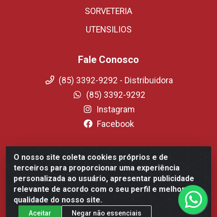
SORVETERIA
UTENSILIOS
Fale Conosco
(85) 3392-9292 - Distribuidora
(85) 3392-9292
Instagram
Facebook
O nosso site coleta cookies próprios e de
Fortali Distribuidora de Alimentos LTDA - Avenida Tomaz
terceiros para proporcionar uma experiência
Coelho, 1268 - Messejana, Fortaleza/CE - CEP 60.863-254-
personalizada ao usuário, apresentar publicidade
CNPJ 09.317.318.0001-75
relevante de acordo com o seu perfil e melhorar a
qualidade do nosso site.
Aceitar
Negar não essenciais