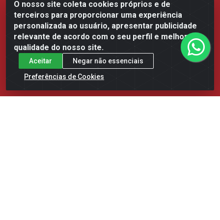
O nosso site coleta cookies próprios e de
MERCEARIA
terceiros para proporcionar uma experiência
ORIENTAL
personalizada ao usuário, apresentar publicidade
relevante de acordo com o seu perfil e melhorar a
PANIFICACAO
qualidade do nosso site.
Aceitar
Negar não essenciais
REFRIGERADOS
Preferências de Cookies
SORVETERIA
UTENSILIOS
Fale Conosco
(85) 3392-9292 - Distribuidora
(85) 3392-9292
Instagram
Facebook