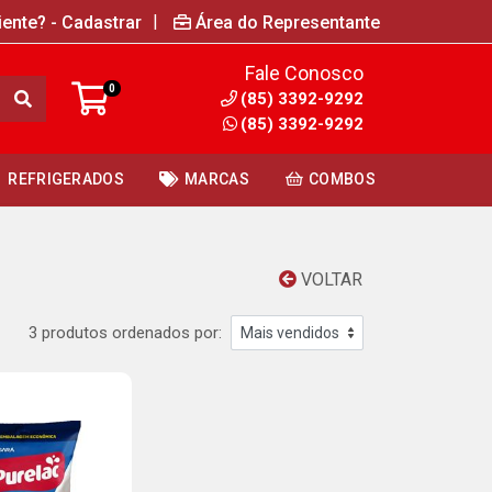
|
iente? - Cadastrar
Área do Representante
Fale Conosco
0
(85) 3392-9292
(85) 3392-9292
REFRIGERADOS
MARCAS
COMBOS
VOLTAR
3 produtos ordenados por: