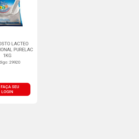
OSTO LACTEO
IONAL PURELAC
1KG
digo: 29920
FAÇA SEU
LOGIN