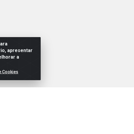
para
io, apresentar
elhorar a
e Cookies