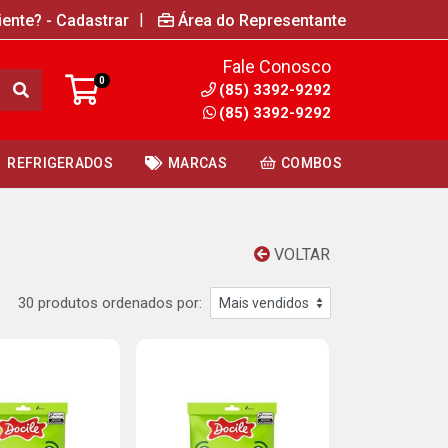
|
iente? - Cadastrar
Área do Representante
Fale Conosco
0
(85) 3392-9292
(85) 3392-9292
REFRIGERADOS
MARCAS
COMBOS
VOLTAR
30 produtos ordenados por: