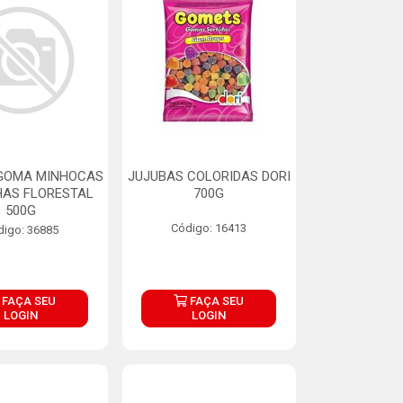
 GOMA MINHOCAS
JUJUBAS COLORIDAS DORI
HAS FLORESTAL
700G
500G
Código: 16413
digo: 36885
FAÇA SEU
FAÇA SEU
LOGIN
LOGIN