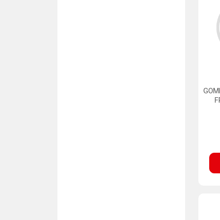
GOM
F