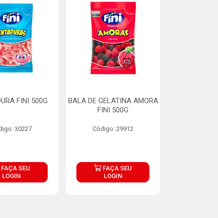
URA FINI 500G
BALA DE GELATINA AMORA
FINI 500G
digo: 30227
Código: 29912
FAÇA SEU
FAÇA SEU
LOGIN
LOGIN