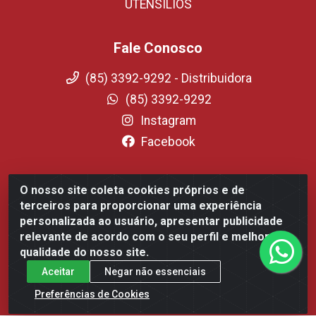
UTENSILIOS
Fale Conosco
(85) 3392-9292 - Distribuidora
(85) 3392-9292
Instagram
Facebook
O nosso site coleta cookies próprios e de
Fortali Distribuidora de Alimentos LTDA - Avenida Tomaz
terceiros para proporcionar uma experiência
Coelho, 1268 - Messejana, Fortaleza/CE - CEP 60.863-254-
personalizada ao usuário, apresentar publicidade
CNPJ 09.317.318.0001-75
relevante de acordo com o seu perfil e melhorar a
qualidade do nosso site.
Aceitar
Negar não essenciais
Preferências de Cookies