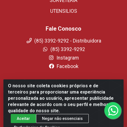
SORVETERIA
UTENSILIOS
Fale Conosco
(85) 3392-9292 - Distribuidora
(85) 3392-9292
Instagram
Facebook
O nosso site coleta cookies próprios e de
Fortali Distribuidora de Alimentos LTDA - Avenida Tomaz
terceiros para proporcionar uma experiência
Coelho, 1268 - Messejana, Fortaleza/CE - CEP 60.863-254-
personalizada ao usuário, apresentar publicidade
CNPJ 09.317.318.0001-75
relevante de acordo com o seu perfil e melhorar a
qualidade do nosso site.
Aceitar
Negar não essenciais