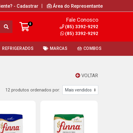
|
iente? - Cadastrar
Área do Representante
Fale Conosco
0
(85) 3392-9292
(85) 3392-9292
REFRIGERADOS
MARCAS
COMBOS
VOLTAR
12 produtos ordenados por: