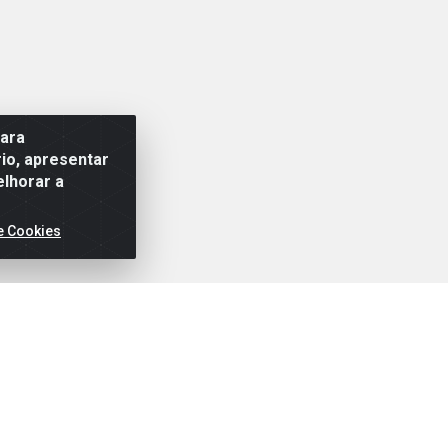
para
io, apresentar
elhorar a
e Cookies