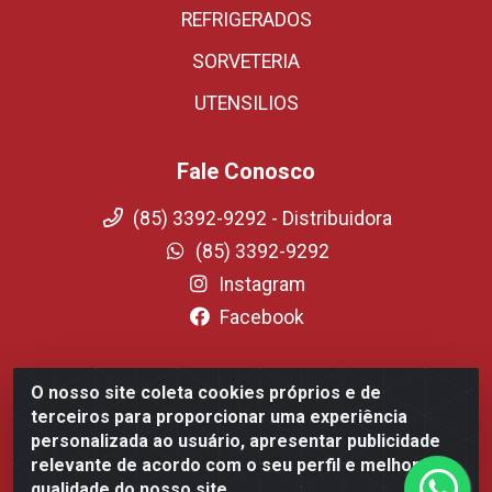
REFRIGERADOS
SORVETERIA
UTENSILIOS
Fale Conosco
(85) 3392-9292 - Distribuidora
(85) 3392-9292
Instagram
Facebook
O nosso site coleta cookies próprios e de
Fortali Distribuidora de Alimentos LTDA - Avenida Tomaz
terceiros para proporcionar uma experiência
Coelho, 1268 - Messejana, Fortaleza/CE - CEP 60.863-254-
personalizada ao usuário, apresentar publicidade
CNPJ 09.317.318.0001-75
relevante de acordo com o seu perfil e melhorar a
qualidade do nosso site.