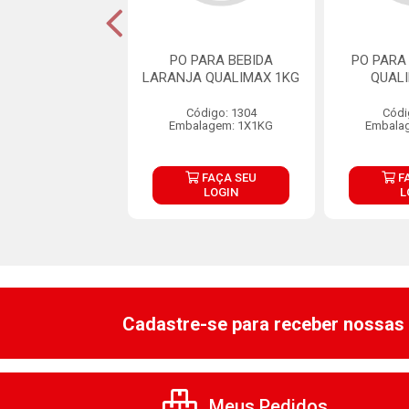
RESCO EM PO
PO PARA BEBIDA
PO PARA
ANGO FRISCO
LARANJA QUALIMAX 1KG
QUAL
ACOTE 18G
Código: 1304
Códi
digo: 31636
Embalagem: 1X1KG
Embala
lagem: 1X18G
FAÇA SEU
FAÇA SEU
F
LOGIN
LOGIN
L
Cadastre-se para receber nossas 
Meus Pedidos