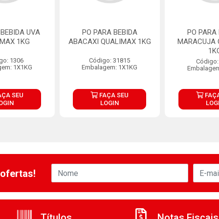
 BEBIDA UVA
PO PARA BEBIDA
PO PARA 
IMAX 1KG
ABACAXI QUALIMAX 1KG
MARACUJA 
1K
go: 1306
Código: 31815
Código:
gem: 1X1KG
Embalagem: 1X1KG
Embalagem
AÇA SEU
FAÇA SEU
FAÇA
OGIN
LOGIN
LOG
ofertas!
Títulos
Notas Fiscais