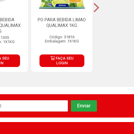
BEBIDA
PO PARA BEBIDA LIMAO
PO PARA BEBID
QUALIMAX
QUALIMAX 1KG
QUALIMAX 
G
Código: 31816
Código: 13
 1305
Embalagem: 1X1KG
Embalagem: 
: 1X1KG
 SEU
FAÇA SEU
FAÇA S
IN
LOGIN
LOGIN