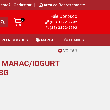
|
iente? - Cadastrar
Área do Representante
Fale Conosco
0
(85) 3392-9292
(85) 3392-9292
REFRIGERADOS
MARCAS
COMBOS
VOLTAR
 MARAC/IOGURT
18G