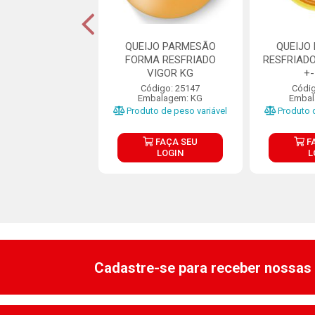
GOUDA INTEIRO -
QUEIJO PARMESÃO
QUEIJO
PREMO 2 KG
FORMA RESFRIADO
RESFRIAD
VIGOR KG
+
digo: 30476
Código: 25147
Códig
balagem: KG
Embalagem: KG
Embal
o de peso variável
Produto de peso variável
Produto d
FAÇA SEU
FAÇA SEU
F
LOGIN
LOGIN
L
Cadastre-se para receber nossas 