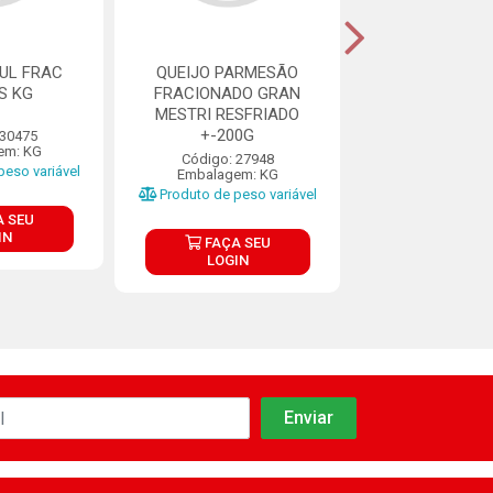
UL FRAC
QUEIJO PARMESÃO
QUEIJO PARME
S KG
FRACIONADO GRAN
FATIA VI
MESTRI RESFRIADO
+-200G
 30475
Código: 10
em: KG
Embalagem:
Código: 27948
eso variável
Embalagem: KG
Produto de peso variável
FAÇA S
 SEU
LOGIN
IN
FAÇA SEU
LOGIN