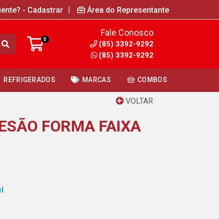
|
iente? - Cadastrar
Área do Representante
Fale Conosco
0
(85) 3392-9292
(85) 3392-9292
REFRIGERADOS
MARCAS
COMBOS
VOLTAR
ESÃO FORMA FAIXA
l