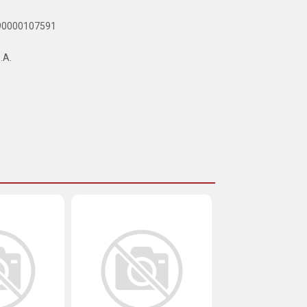
890000107591
.A.