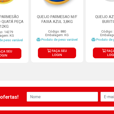
 PARMESÃO
QUEIJO PARMESAO M/F
QUEIJO AZ
O QUATÁ PEÇA
FAIXA AZUL 3,8KG
BURITI
-12KG
Código: 880
Código:
o: 14279
Embalagem: KG
Embalag
agem: KG
Produto de peso variável
Produto de p
e peso variável
FAÇA SEU
FAÇA
AÇA SEU
LOGIN
LOG
OGIN
ofertas!