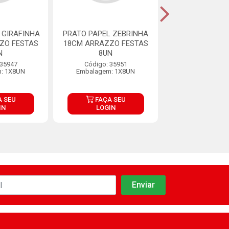
 GIRAFINHA
PRATO PAPEL ZEBRINHA
PRATO PA
ZO FESTAS
18CM ARRAZZO FESTAS
ZOOLOGICO DIV
N
8UN
18CM ARRAZZO
8UN
 35947
Código: 35951
: 1X8UN
Embalagem: 1X8UN
Código: 35
Embalagem: 
 SEU
FAÇA SEU
FAÇA S
IN
LOGIN
LOGIN