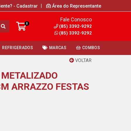
|
iente? - Cadastrar
Área do Representante
Fale Conosco
0
(85) 3392-9292
(85) 3392-9292
REFRIGERADOS
MARCAS
COMBOS
VOLTAR
 METALIZADO
CM ARRAZZO FESTAS