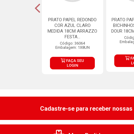
PAPEL REDONDO
PRATO PAPEL REDONDO
PRATO PA
RANCO MEDIDA
COR AZUL CLARO
BICHINHO
RRAZZO FESTAS
MEDIDA 18CM ARRAZZO
DOUR 18CM
8U...
FESTA...
Códig
Embala
digo: 36068
Código: 36064
lagem: 1X8UN
Embalagem: 1X8UN
F
FAÇA SEU
FAÇA SEU
L
LOGIN
LOGIN
Cadastre-se para receber nossas 