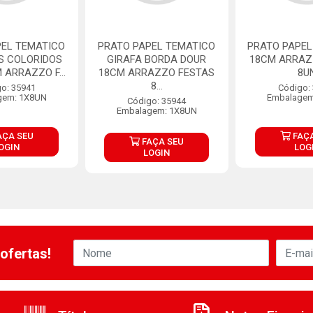
PEL TEMATICO
PRATO PAPEL TEMATICO
PRATO PAPEL
S COLORIDOS
GIRAFA BORDA DOUR
18CM ARRAZ
 ARRAZZO F...
18CM ARRAZZO FESTAS
8U
8...
o: 35941
Código:
gem: 1X8UN
Embalagem
Código: 35944
Embalagem: 1X8UN
AÇA SEU
FAÇA
FAÇA SEU
OGIN
LOG
LOGIN
ofertas!