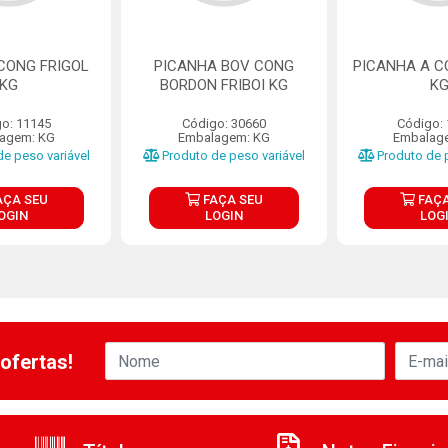
CONG FRIGOL
PICANHA BOV CONG
PICANHA A C
KG
BORDON FRIBOI KG
K
o: 11145
Código: 30660
Código:
agem: KG
Embalagem: KG
Embalag
e peso variável
Produto de peso variável
Produto de p
AÇA SEU
FAÇA SEU
FAÇA
OGIN
LOGIN
LOG
ofertas!