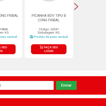
ONG FRIBAL
PICANHA BOV TIPO B
PICANHA BOV
G
CONG FRIBAL
ESTANCIA 9
 19846
Código: 23047
Código: 24
em: KG
Embalagem: KG
Embalagem:
eso variável
Produto de peso variável
Produto de peso
 SEU
FAÇA SEU
FAÇA S
IN
LOGIN
LOGIN