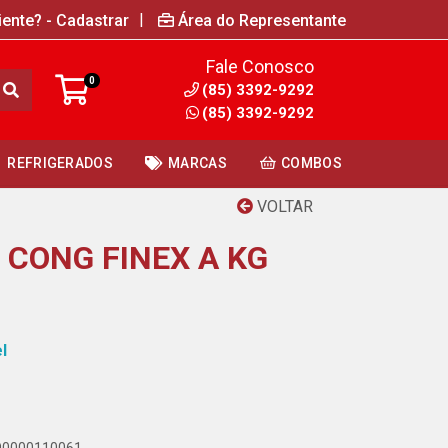
|
iente? - Cadastrar
Área do Representante
Fale Conosco
0
(85) 3392-9292
(85) 3392-9292
REFRIGERADOS
MARCAS
COMBOS
VOLTAR
 CONG FINEX A KG
l