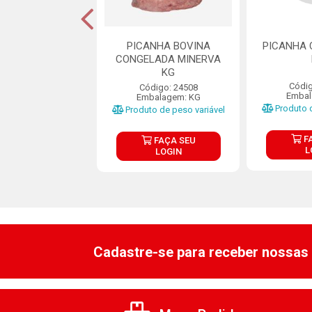
NHA BOV CONG
PICANHA BOVINA
PICANHA 
ANGLO
CONGELADA MINERVA
KG
ódigo: 9928
Códig
Código: 24508
balagem: KG
Embal
Embalagem: KG
o de peso variável
Produto d
Produto de peso variável
FAÇA SEU
F
FAÇA SEU
LOGIN
L
LOGIN
Cadastre-se para receber nossas 