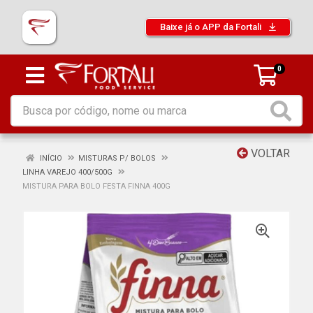
Baixe já o APP da Fortali
0
VOLTAR
INÍCIO
MISTURAS P/ BOLOS
LINHA VAREJO 400/500G
MISTURA PARA BOLO FESTA FINNA 400G