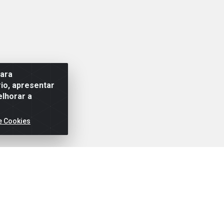
para
io, apresentar
elhorar a
e Cookies