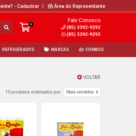
|
iente? - Cadastrar
Área do Representante
Fale Conosco
0
(85) 3392-9292
(85) 3392-9292
REFRIGERADOS
MARCAS
COMBOS
VOLTAR
15 produtos ordenados por: