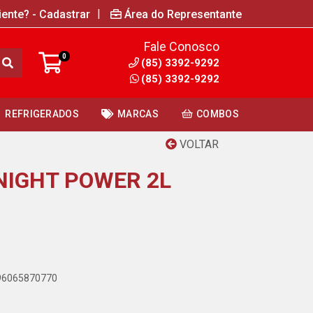
|
iente? - Cadastrar
Área do Representante
Fale Conosco
0
(85) 3392-9292
(85) 3392-9292
REFRIGERADOS
MARCAS
COMBOS
VOLTAR
NIGHT POWER 2L
896065870770