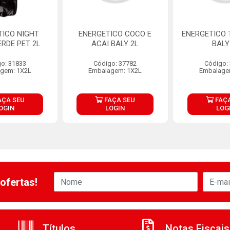
TICO NIGHT
ENERGETICO COCO E
ENERGETICO 
RDE PET 2L
ACAI BALY 2L
BALY
o: 31833
Código: 37782
Código:
gem: 1X2L
Embalagem: 1X2L
Embalage
AÇA SEU
FAÇA SEU
FAÇA
OGIN
LOGIN
LOG
ofertas!
Títulos
Notas Fiscais