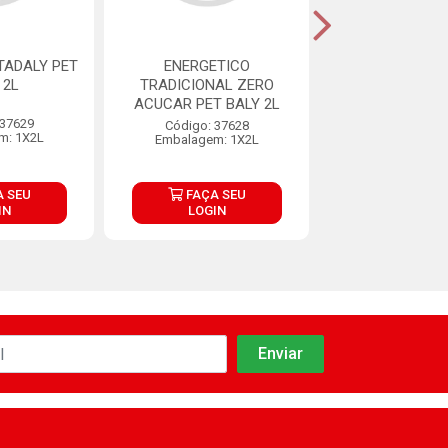
TADALY PET
ENERGETICO
ENERGETI
 2L
TRADICIONAL ZERO
TRADICIONAL P
ACUCAR PET BALY 2L
2L
 37629
Código: 37628
Código: 37
m: 1X2L
Embalagem: 1X2L
Embalagem: 
 SEU
FAÇA SEU
FAÇA S
IN
LOGIN
LOGIN