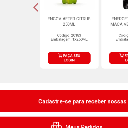
GETICO NIGHT
ENGOV AFTER CITRUS
ENERGE
POWER 2L
250ML
MACA VE
digo: 30308
Código: 20183
Códig
alagem: 6X2L
Embalagem: 1X250ML
Embala
FAÇA SEU
FAÇA SEU
F
LOGIN
LOGIN
L
Cadastre-se para receber nossas 
Meus Pedidos