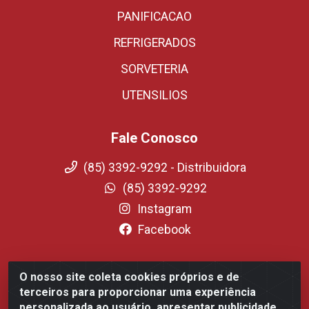
PANIFICACAO
REFRIGERADOS
SORVETERIA
UTENSILIOS
Fale Conosco
(85) 3392-9292 - Distribuidora
(85) 3392-9292
Instagram
Facebook
O nosso site coleta cookies próprios e de
Fortali Distribuidora de Alimentos LTDA - Avenida
terceiros para proporcionar uma experiência
Tomaz Coelho, 1268 - Messejana, Fortaleza/CE - CEP
personalizada ao usuário, apresentar publicidade