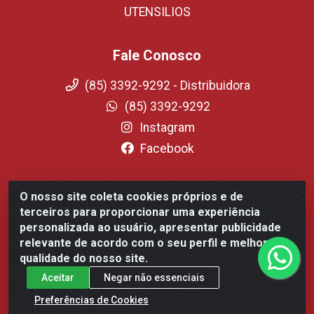
UTENSILIOS
Fale Conosco
(85) 3392-9292 - Distribuidora
(85) 3392-9292
Instagram
Facebook
O nosso site coleta cookies próprios e de
Fortali Distribuidora de Alimentos LTDA - Avenida Tomaz
terceiros para proporcionar uma experiência
Coelho, 1268 - Messejana, Fortaleza/CE - CEP 60.863-254-
personalizada ao usuário, apresentar publicidade
CNPJ 09.317.318.0001-75
relevante de acordo com o seu perfil e melhorar a
qualidade do nosso site.
Aceitar
Negar não essenciais
Preferências de Cookies