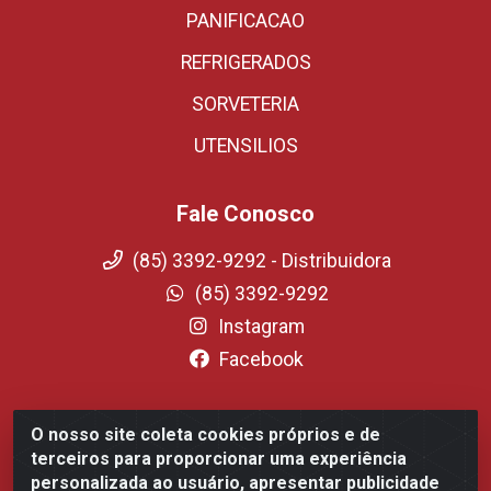
PANIFICACAO
REFRIGERADOS
SORVETERIA
UTENSILIOS
Fale Conosco
(85) 3392-9292 - Distribuidora
(85) 3392-9292
Instagram
Facebook
O nosso site coleta cookies próprios e de
Fortali Distribuidora de Alimentos LTDA - Avenida
terceiros para proporcionar uma experiência
Tomaz Coelho, 1268 - Messejana, Fortaleza/CE - CEP
personalizada ao usuário, apresentar publicidade