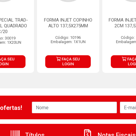
PECIAL TRAD-
FORMA INJET COPINHO
FORMA INJET
EL QUADRADO
ALTO 137,5X275MM
2CM 137,
C/20
Código: 10196
Código:
o: 30019
Embalagem: 1X1UN
Embalagem
em: 1X20UN
AÇA SEU
FAÇA SEU
FAÇA
OGIN
LOGIN
LOG
ofertas!
Títulos
Notas Fiscais