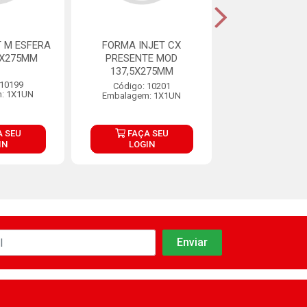
 M ESFERA
FORMA INJET CX
FORMA INJET
5X275MM
PRESENTE MOD
PRESENTE 137,
137,5X275MM
 10199
Código: 10
Código: 10201
: 1X1UN
Embalagem: 
Embalagem: 1X1UN
 SEU
FAÇA SEU
FAÇA S
IN
LOGIN
LOGIN