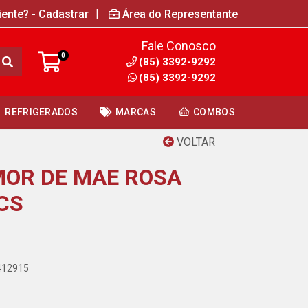
|
iente? - Cadastrar
Área do Representante
Fale Conosco
0
(85) 3392-9292
(85) 3392-9292
REFRIGERADOS
MARCAS
COMBOS
VOLTAR
OR DE MAE ROSA
CS
9412915