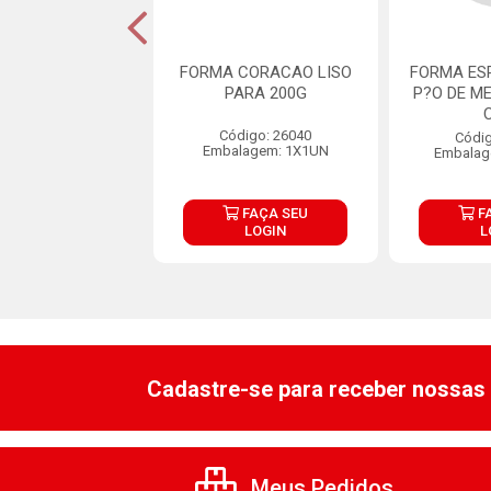
MA SILICONE
FORMA CORACAO LISO
FORMA ES
STINHA BWB
PARA 200G
P?O DE M
digo: 11512
Código: 26040
Códig
lagem: 1X15UN
Embalagem: 1X1UN
Embalag
FAÇA SEU
FAÇA SEU
F
LOGIN
LOGIN
L
Cadastre-se para receber nossas 
Meus Pedidos