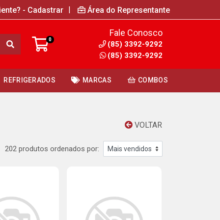
|
iente? - Cadastrar
Área do Representante
Fale Conosco
0
(85) 3392-9292
(85) 3392-9292
REFRIGERADOS
MARCAS
COMBOS
VOLTAR
202 produtos ordenados por: