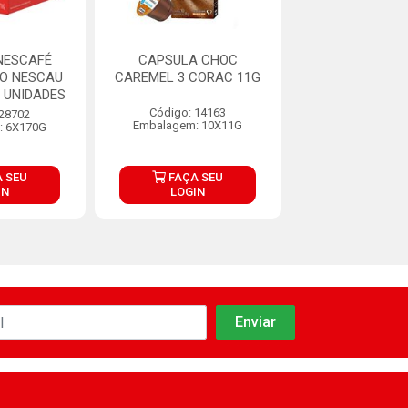
NESCAFÉ
CAPSULA CHOC
CAPSULA NE
O NESCAU
CAREMEL 3 CORAC 11G
DOLCE GUSTO 
 UNIDADES
170G COM 10 U
Código: 14163
 28702
Código: 28
Embalagem: 10X11G
: 6X170G
Embalagem: 6
 SEU
FAÇA SEU
FAÇA S
IN
LOGIN
LOGIN