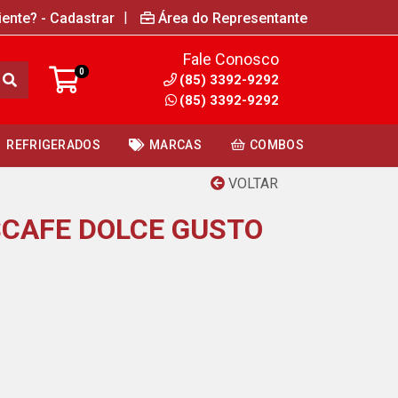
|
iente? - Cadastrar
Área do Representante
Fale Conosco
0
(85) 3392-9292
(85) 3392-9292
REFRIGERADOS
MARCAS
COMBOS
VOLTAR
CAFE DOLCE GUSTO