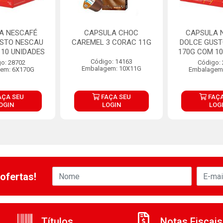
A NESCAFÉ
CAPSULA CHOC
CAPSULA 
USTO NESCAU
CAREMEL 3 CORAC 11G
DOLCE GUST
 10 UNIDADES
170G COM 10
Código: 14163
o: 28702
Código:
Embalagem: 10X11G
em: 6X170G
Embalagem
AÇA SEU
FAÇA SEU
FAÇA
OGIN
LOGIN
LOG
ofertas!
Títulos
Notas Fiscais