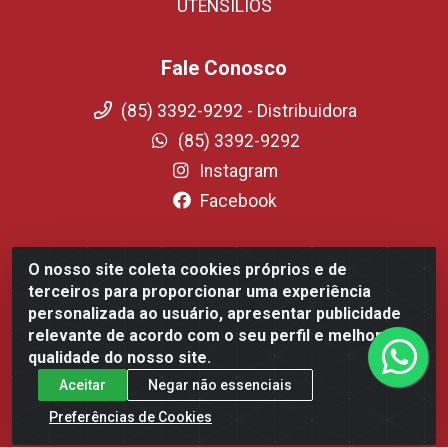
UTENSILIOS
Fale Conosco
(85) 3392-9292 - Distribuidora
(85) 3392-9292
Instagram
Facebook
O nosso site coleta cookies próprios e de
Fortali Distribuidora de Alimentos LTDA - Avenida Tomaz
terceiros para proporcionar uma experiência
Coelho, 1268 - Messejana, Fortaleza/CE - CEP 60.863-254-
personalizada ao usuário, apresentar publicidade
CNPJ 09.317.318.0001-75
relevante de acordo com o seu perfil e melhorar a
qualidade do nosso site.
Aceitar
Negar não essenciais
Preferências de Cookies