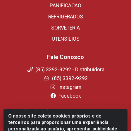
PANIFICACAO
REFRIGERADOS
SORVETERIA
UTENSILIOS
Fale Conosco
(85) 3392-9292 - Distribuidora
(85) 3392-9292
Instagram
Facebook
O nosso site coleta cookies próprios e de
Fortali Distribuidora de Alimentos LTDA - Avenida
terceiros para proporcionar uma experiência
Tomaz Coelho, 1268 - Messejana, Fortaleza/CE - CEP
personalizada ao usuário, apresentar publicidade