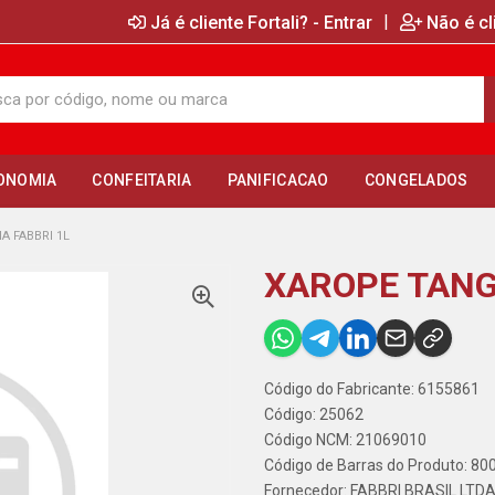
|
Já é cliente Fortali? - Entrar
Não é cl
ONOMIA
CONFEITARIA
PANIFICACAO
CONGELADOS
A FABBRI 1L
XAROPE TANG
Código do Fabricante: 6155861
Código: 25062
Código NCM: 21069010
Código de Barras do Produto: 8
Fornecedor:
FABBRI BRASIL LTD