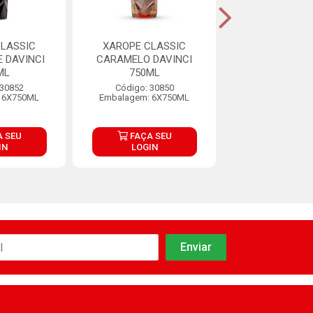
CLASSIC
XAROPE CLASSIC
XAROPE CLA
 DAVINCI
CARAMELO DAVINCI
CANELA DAVINC
ML
750ML
Código: 30
 30852
Código: 30850
Embalagem: 6
 6X750ML
Embalagem: 6X750ML
 SEU
FAÇA SEU
FAÇA S
IN
LOGIN
LOGIN