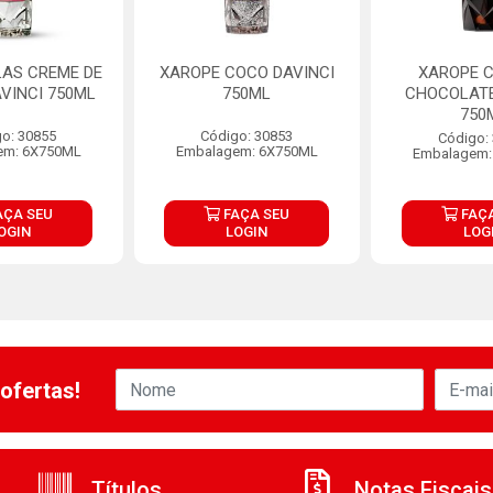
LAS CREME DE
XAROPE COCO DAVINCI
XAROPE 
VINCI 750ML
750ML
CHOCOLATE
750
o: 30855
Código: 30853
Código:
em: 6X750ML
Embalagem: 6X750ML
Embalagem:
AÇA SEU
FAÇA SEU
FAÇA
OGIN
LOGIN
LOG
ofertas!
Títulos
Notas Fiscais