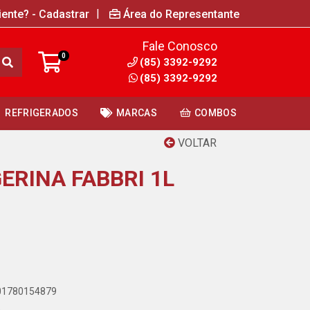
|
iente? - Cadastrar
Área do Representante
Fale Conosco
0
(85) 3392-9292
(85) 3392-9292
REFRIGERADOS
MARCAS
COMBOS
VOLTAR
ERINA FABBRI 1L
001780154879
A