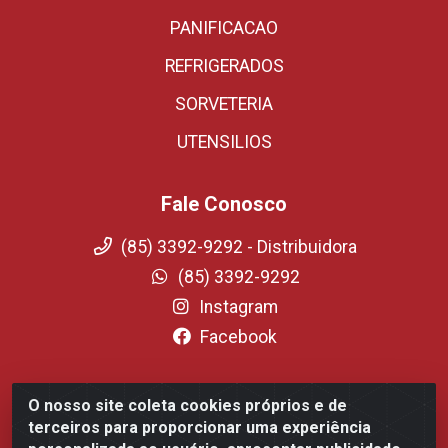
PANIFICACAO
REFRIGERADOS
SORVETERIA
UTENSILIOS
Fale Conosco
(85) 3392-9292 - Distribuidora
(85) 3392-9292
Instagram
Facebook
O nosso site coleta cookies próprios e de
Fortali Distribuidora de Alimentos LTDA - Avenida
terceiros para proporcionar uma experiência
Tomaz Coelho, 1268 - Messejana, Fortaleza/CE - CEP