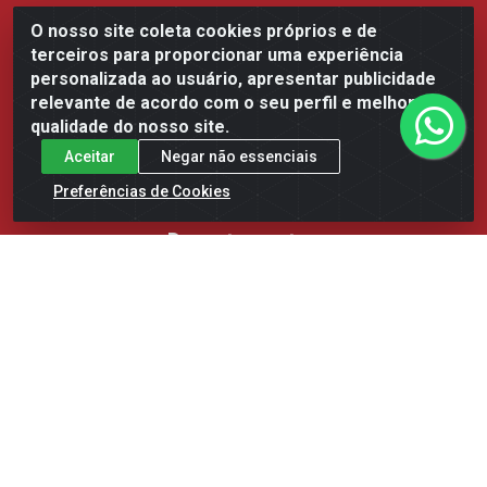
Transparência e igualdade salarial de mulheres e
O nosso site coleta cookies próprios e de
terceiros para proporcionar uma experiência
homens
personalizada ao usuário, apresentar publicidade
Blog
relevante de acordo com o seu perfil e melhorar a
qualidade do nosso site.
Baixe já nosso APP
Aceitar
Negar não essenciais
Preferências de Cookies
Departamentos
BEBIDAS
CONFEITARIA
CONGELADOS
EMBALAGENS E DESCARTAVEIS
GASTRONOMIA