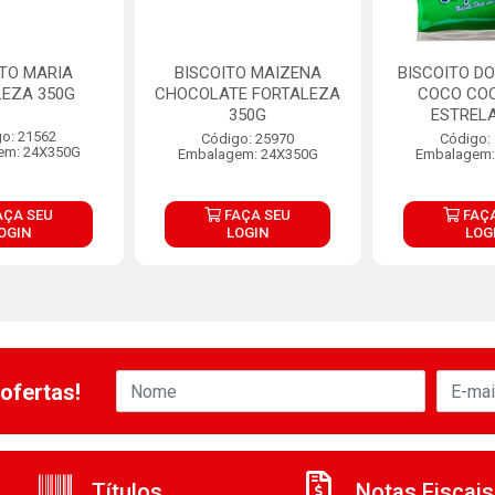
ITO MARIA
BISCOITO MAIZENA
BISCOITO DO
LEZA 350G
CHOCOLATE FORTALEZA
COCO CO
350G
ESTRELA
o: 21562
Código: 25970
Código:
em: 24X350G
Embalagem: 24X350G
Embalagem:
AÇA SEU
FAÇA SEU
FAÇA
OGIN
LOGIN
LOG
ofertas!
Títulos
Notas Fiscais