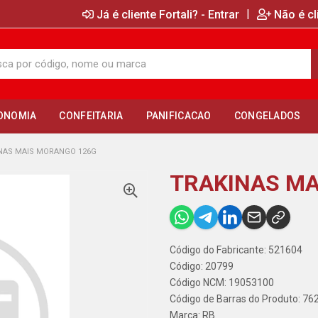
|
Já é cliente Fortali? - Entrar
Não é cl
ONOMIA
CONFEITARIA
PANIFICACAO
CONGELADOS
NAS MAIS MORANGO 126G
TRAKINAS MA
Código do Fabricante: 521604
Código: 20799
Código NCM: 19053100
Código de Barras do Produto: 7
Marca:
RB