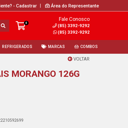
|
iente? - Cadastrar
Área do Representante
Fale Conosco
0
(85) 3392-9292
(85) 3392-9292
REFRIGERADOS
MARCAS
COMBOS
VOLTAR
IS MORANGO 126G
622210592699