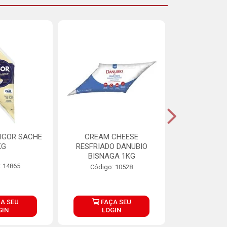
IGOR SACHE
CREAM CHEESE
MAIONESE 
KG
RESFRIADO DANUBIO
2,8
BISNAGA 1KG
: 14865
Código:
Código: 10528
A SEU
FAÇA SEU
FAÇ
GIN
LOGIN
LOG