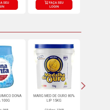
A SEU
FAÇA SEU
FAÇ
GIN
LOGIN
LOG
UIMICO DONA
MARG MED DE OURO 80%
MARGARINA 
 100G
LIP 15KG
OURO 80%
o: 968
Código: 1368
Código