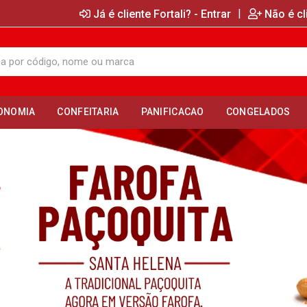
|
Já é cliente Fortali? - Entrar
Não é cl
ONOMIA
CONFEITARIA
PANIFICACAO
CONGELADOS