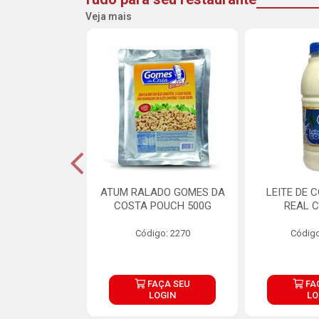
Veja mais
CARNE ARISCO
ATUM RALADO GOMES DA
LEITE DE 
TE 850G
COSTA POUCH 500G
REAL C
o: 14943
Código: 2270
Código
ÇA SEU
FAÇA SEU
FA
OGIN
LOGIN
LO