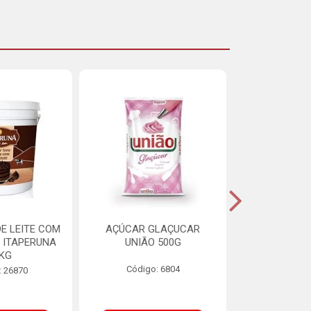
E LEITE COM
AÇÚCAR GLAÇUCAR
CERELIS ALI
 ITAPERUNA
UNIÃO 500G
4,5
8KG
Código: 6804
Código
: 26870