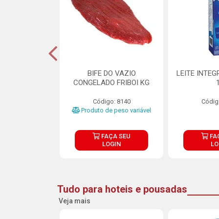
DE DOCE DE
BIFE DO VAZIO
LEITE INTEG
RMET PURATOS
CONGELADO FRIBOI KG
E 4.5KG
Código: 8140
Códig
o: 23685
Produto de peso variável
ÇA SEU
FAÇA SEU
FA
OGIN
LOGIN
LO
Tudo para hoteis e pousadas
Veja mais