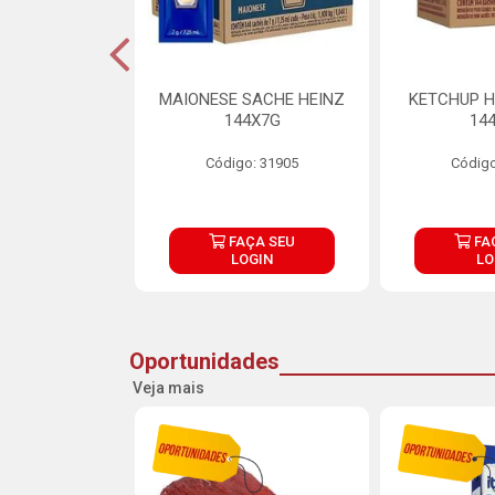
S MAIONESE
MAIONESE SACHE HEINZ
KETCHUP H
 168X7G
144X7G
14
o: 11092
Código: 31905
Código
ÇA SEU
FAÇA SEU
FA
OGIN
LOGIN
LO
Oportunidades
Veja mais