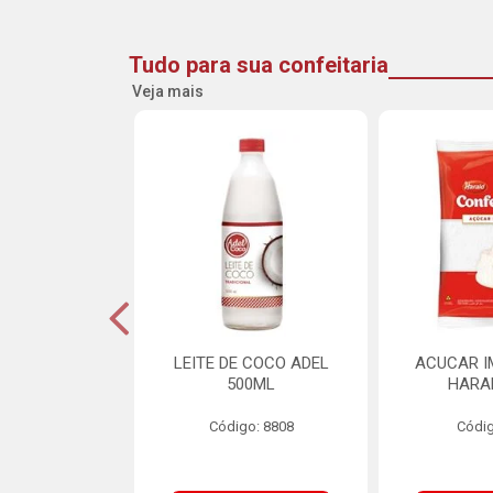
Tudo para sua confeitaria
Veja mais
INE FLOCOS
LEITE DE COCO ADEL
ACUCAR I
CANTES 10MM
500ML
HARA
L SCH 750G
Código: 8808
Códig
o: 8662