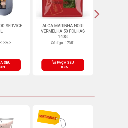
OD SERVICE
ALGA MARINHA NORI
FARINHA DE
0L
VERMELHA 50 FOLHAS
FINNA PA
140G
: 6525
Código:
Código: 17351
A SEU
FAÇA SEU
FAÇ
GIN
LOGIN
LOG