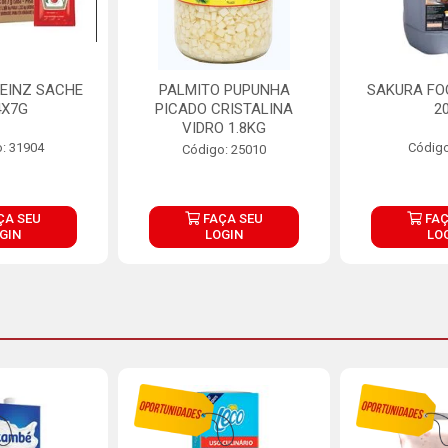
EINZ SACHE
PALMITO PUPUNHA
SAKURA FO
4X7G
PICADO CRISTALINA
2
VIDRO 1.8KG
: 31904
Código
Código: 25010
ÇA SEU
FAÇA SEU
FAÇ
GIN
LOGIN
LO