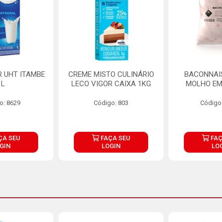
R UHT ITAMBE
CREME MISTO CULINÁRIO
BACONNAIS
1L
LECO VIGOR CAIXA 1KG
MOLHO EM
o: 8629
Código: 803
Código
ÇA SEU
FAÇA SEU
FAÇ
GIN
LOGIN
LO