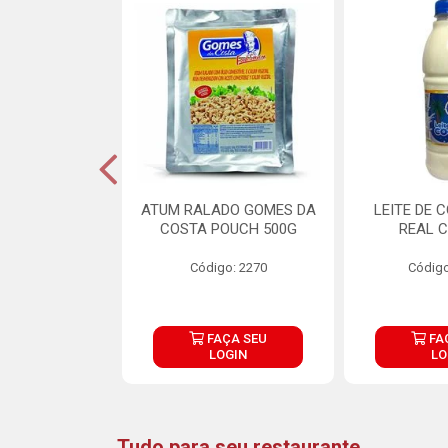
CARNE ARISCO
ATUM RALADO GOMES DA
LEITE DE 
TE 850G
COSTA POUCH 500G
REAL C
o: 14943
Código: 2270
Código
ÇA SEU
FAÇA SEU
FA
OGIN
LOGIN
LO
Tudo para seu restaurante