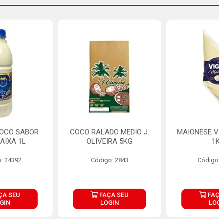
COCO SABOR
COCO RALADO MEDIO J.
MAIONESE V
AIXA 1L
OLIVEIRA 5KG
1
: 24392
Código: 2843
Código
ÇA SEU
FAÇA SEU
FAÇ
GIN
LOGIN
LO