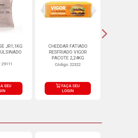
E JR1,1KG
CHEDDAR FATIADO
ADIPAN C A
ULSINADO
RESFRIADO VIGOR
PACOTE 2,24KG
: 29111
Código:
Código: 22322
A SEU
FAÇA SEU
FAÇ
GIN
LOGIN
LOG