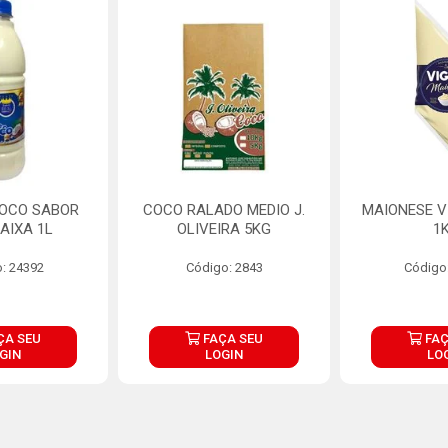
COCO SABOR
COCO RALADO MEDIO J.
MAIONESE V
AIXA 1L
OLIVEIRA 5KG
1
: 24392
Código: 2843
Código
ÇA SEU
FAÇA SEU
FAÇ
GIN
LOGIN
LO