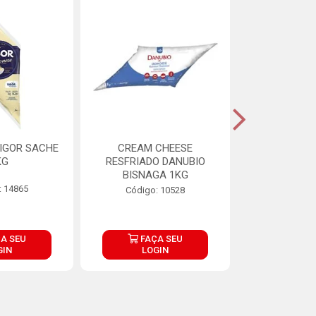
IGOR SACHE
CREAM CHEESE
MAIONESE 
KG
RESFRIADO DANUBIO
2,8
BISNAGA 1KG
: 14865
Código:
Código: 10528
A SEU
FAÇA SEU
FAÇ
GIN
LOGIN
LOG