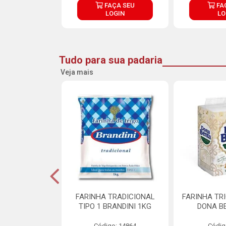
ÇA SEU
FAÇA SEU
FA
OGIN
LOGIN
LO
Tudo para sua padaria
Veja mais
 PARA BOLO
FARINHA TRADICIONAL
FARINHA TR
RA CREMOSO
TIPO 1 BRANDINI 1KG
DONA B
RMIX 5KG
Código: 14864
Códig