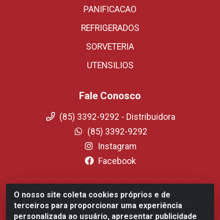
PANIFICACAO
REFRIGERADOS
SORVETERIA
UTENSILIOS
Fale Conosco
(85) 3392-9292 - Distribuidora
(85) 3392-9292
Instagram
Facebook
O nosso site coleta cookies próprios e de
Fortali Distribuidora de Alimentos LTDA - Avenida
terceiros para proporcionar uma experiência
Tomaz Coelho, 1268 - Messejana, Fortaleza/CE - CEP
personalizada ao usuário, apresentar publicidade