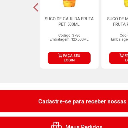
LIMONADA ROSA
SUCO DE CAJU DA FRUTA
SUCO DE 
ALLE LT 290ML
PET 500ML
FRUTA 
digo: 37554
Código: 3786
Códi
agem: 1X290ML
Embalagem: 12X500ML
Embalage
FAÇA SEU
FAÇA SEU
F
LOGIN
LOGIN
L
Cadastre-se para receber nossas 
Meus Pedidos