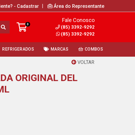
|
iente? - Cadastrar
Área do Representante
Fale Conosco
0
(85) 3392-9292
(85) 3392-9292
REFRIGERADOS
MARCAS
COMBOS
VOLTAR
DA ORIGINAL DEL
ML