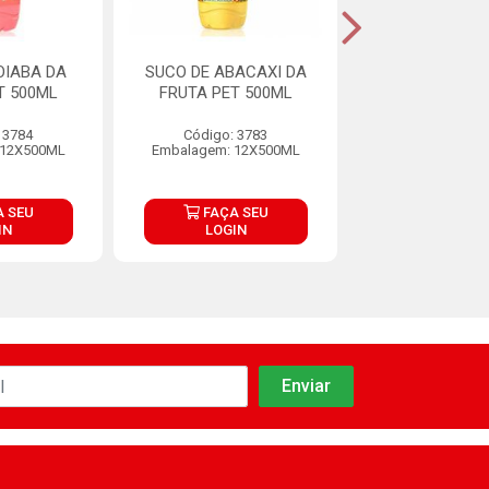
OIABA DA
SUCO DE ABACAXI DA
KAPO SABOR 
T 500ML
FRUTA PET 500ML
200ML
 3784
Código: 3783
Código: 16
 12X500ML
Embalagem: 12X500ML
Embalagem: 12
 SEU
FAÇA SEU
FAÇA S
IN
LOGIN
LOGIN