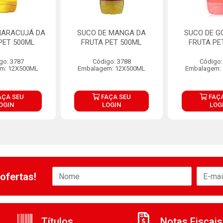
MARACUJÁ DA
SUCO DE MANGA DA
SUCO DE G
PET 500ML
FRUTA PET 500ML
FRUTA PE
go: 3787
Código: 3788
Código:
m: 12X500ML
Embalagem: 12X500ML
Embalagem:
AÇA SEU
FAÇA SEU
FAÇA
OGIN
LOGIN
LOG
ofertas!
Títulos
Notas Fiscais