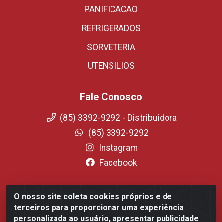
PANIFICACAO
REFRIGERADOS
SORVETERIA
UTENSILIOS
Fale Conosco
(85) 3392-9292 - Distribuidora
(85) 3392-9292
Instagram
Facebook
O nosso site coleta cookies próprios e de
Fortali Distribuidora de Alimentos LTDA - Avenida
terceiros para proporcionar uma experiência
Tomaz Coelho, 1268 - Messejana, Fortaleza/CE - CEP
personalizada ao usuário, apresentar publicidade