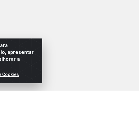
para
io, apresentar
elhorar a
e Cookies