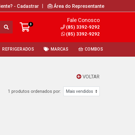
|
iente? - Cadastrar
Área do Representante
Fale Conosco
0
(85) 3392-9292
(85) 3392-9292
REFRIGERADOS
MARCAS
COMBOS
VOLTAR
1 produtos ordenados por: