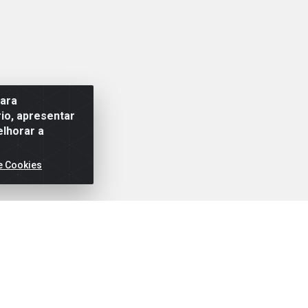
para
io, apresentar
elhorar a
e Cookies