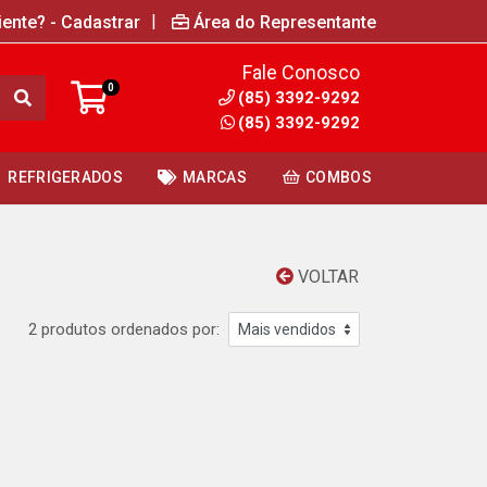
|
iente? - Cadastrar
Área do Representante
Fale Conosco
0
(85) 3392-9292
(85) 3392-9292
REFRIGERADOS
MARCAS
COMBOS
VOLTAR
2 produtos ordenados por: