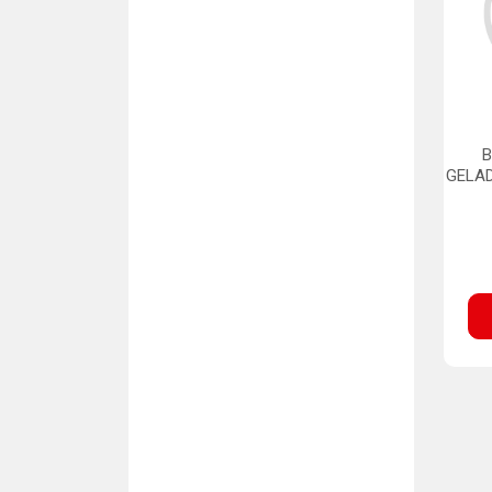
B
GELA