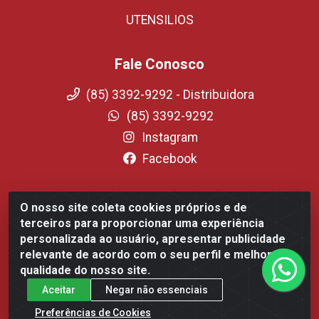
UTENSILIOS
Fale Conosco
(85) 3392-9292 - Distribuidora
(85) 3392-9292
Instagram
Facebook
O nosso site coleta cookies próprios e de
Fortali Distribuidora de Alimentos LTDA - Avenida Tomaz
terceiros para proporcionar uma experiência
Coelho, 1268 - Messejana, Fortaleza/CE - CEP 60.863-254-
personalizada ao usuário, apresentar publicidade
CNPJ 09.317.318.0001-75
relevante de acordo com o seu perfil e melhorar a
qualidade do nosso site.
Aceitar
Negar não essenciais
Preferências de Cookies