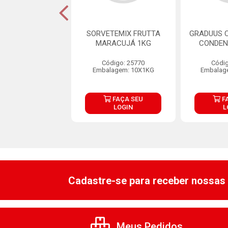
EMIX LATTEICE
SORVETEMIX FRUTTA
GRADUUS C
ITINHO 1KG
MARACUJÁ 1KG
CONDEN
digo: 25558
Código: 25770
Códig
lagem: 10X1KG
Embalagem: 10X1KG
Embalag
FAÇA SEU
FAÇA SEU
F
LOGIN
LOGIN
L
Cadastre-se para receber nossas 
Meus Pedidos