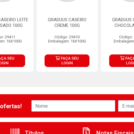
ASEIRO LEITE
GRADUUS CASEIRO
GRADUUS 
SADO 100G
CREME 100G
CHOCOLA
o: 29411
Código: 29410
Código:
em: 16X100G
Embalagem: 16X100G
Embalagem
AÇA SEU
FAÇA SEU
FAÇA
OGIN
LOGIN
LOG
ofertas!
Títulos
Notas Fiscais