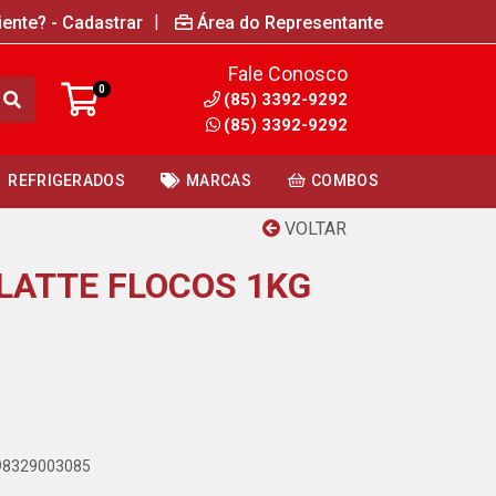
|
iente? - Cadastrar
Área do Representante
Fale Conosco
0
(85) 3392-9292
(85) 3392-9292
REFRIGERADOS
MARCAS
COMBOS
VOLTAR
LATTE FLOCOS 1KG
898329003085