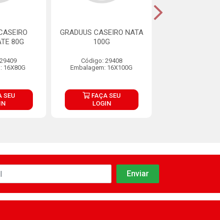
CASEIRO
GRADUUS CASEIRO NATA
GRADUUS CA
TE 80G
100G
MORANGO 
 29409
Código: 29408
Código: 29
: 16X80G
Embalagem: 16X100G
Embalagem: 1
 SEU
FAÇA SEU
FAÇA S
IN
LOGIN
LOGIN