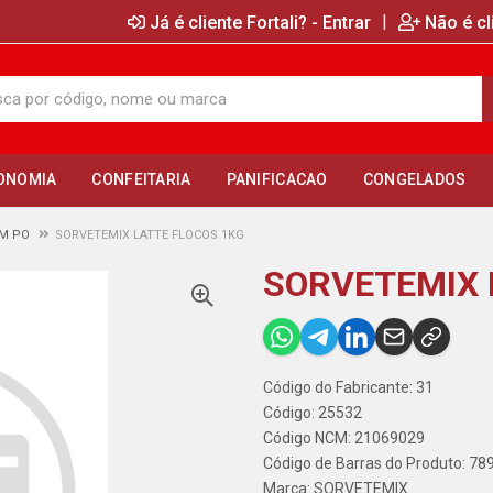
|
Já é cliente Fortali? - Entrar
Não é cl
ONOMIA
CONFEITARIA
PANIFICACAO
CONGELADOS
EM PO
SORVETEMIX LATTE FLOCOS 1KG
SORVETEMIX 
Código do Fabricante: 31
Código: 25532
Código NCM: 21069029
Código de Barras do Produto: 7
Marca:
SORVETEMIX