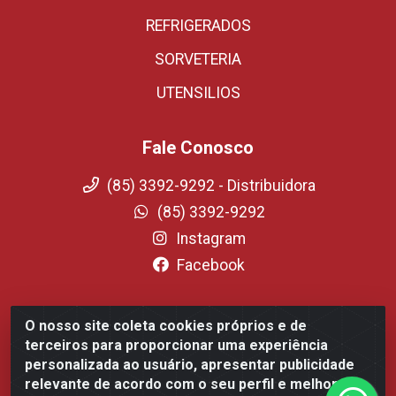
REFRIGERADOS
SORVETERIA
UTENSILIOS
Fale Conosco
(85) 3392-9292 - Distribuidora
(85) 3392-9292
Instagram
Facebook
O nosso site coleta cookies próprios e de
Fortali Distribuidora de Alimentos LTDA - Avenida
terceiros para proporcionar uma experiência
Tomaz Coelho, 1268 - Messejana, Fortaleza/CE - CEP
personalizada ao usuário, apresentar publicidade
60.863-254- CNPJ 09.317.318.0001-75
relevante de acordo com o seu perfil e melhorar a