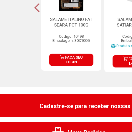
 FATIADO SUINO
SALAME ITALINO FAT
SALAM
RORA 100G
SEARA PCT 100G
SATIAR
digo: 29357
Código: 10498
Códig
agem: 35X100G
Embalagem: 30X100G
Embal
Produto d
FAÇA SEU
FAÇA SEU
F
LOGIN
LOGIN
L
Cadastre-se para receber nossas 