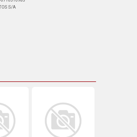
896716310983
TOS S/A