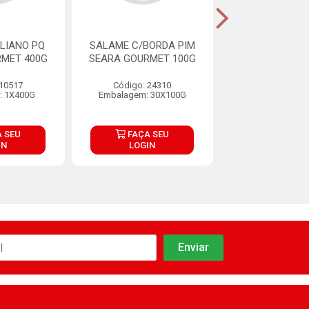
LIANO PQ
SALAME C/BORDA PIM
SALAME ITA
MET 400G
SEARA GOURMET 100G
PAMPLONA RE
 10517
Código: 24310
Código: 26
: 1X400G
Embalagem: 30X100G
Embalagem:
Produto de peso
 SEU
FAÇA SEU
FAÇA S
IN
LOGIN
LOGIN