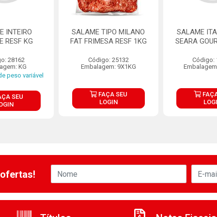
E INTEIRO
SALAME TIPO MILANO
SALAME ITA
E RESF KG
FAT FRIMESA RESF 1KG
SEARA GOUR
o: 28162
Código: 25132
Código:
agem: KG
Embalagem: 9X1KG
Embalagem
e peso variável
FAÇA SEU
FAÇA
AÇA SEU
LOGIN
LOG
OGIN
ofertas!