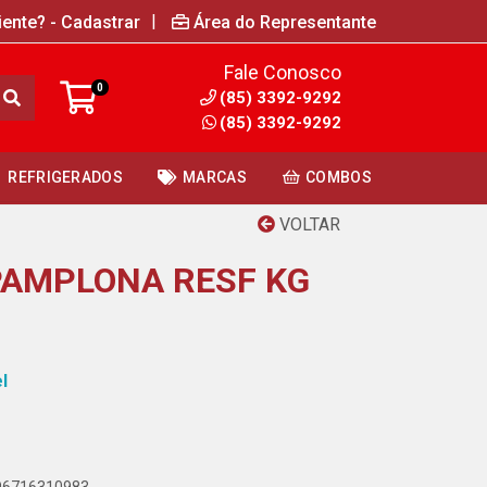
|
iente? - Cadastrar
Área do Representante
Fale Conosco
0
(85) 3392-9292
(85) 3392-9292
REFRIGERADOS
MARCAS
COMBOS
VOLTAR
AMPLONA RESF KG
l