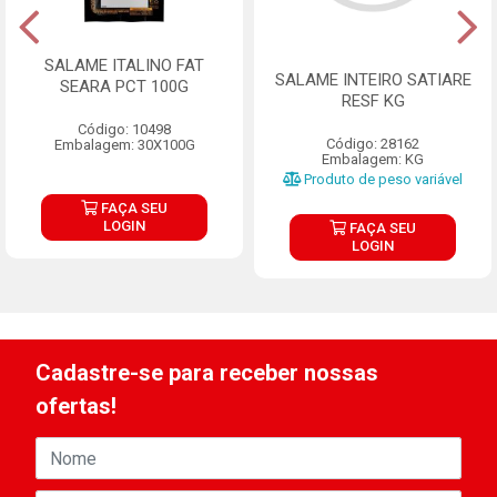
SALAME ITALINO FAT
SALAME INTEIRO SATIARE
SEARA PCT 100G
RESF KG
Código: 10498
Código: 28162
Embalagem: 30X100G
Embalagem: KG
Produto de peso variável
FAÇA SEU
LOGIN
FAÇA SEU
LOGIN
Cadastre-se para receber nossas
ofertas!