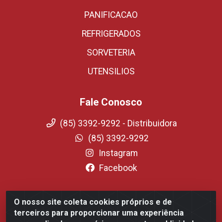
PANIFICACAO
REFRIGERADOS
SORVETERIA
UTENSILIOS
Fale Conosco
(85) 3392-9292 - Distribuidora
(85) 3392-9292
Instagram
Facebook
O nosso site coleta cookies próprios e de
Fortali Distribuidora de Alimentos LTDA - Avenida
terceiros para proporcionar uma experiência
Tomaz Coelho, 1268 - Messejana, Fortaleza/CE - CEP