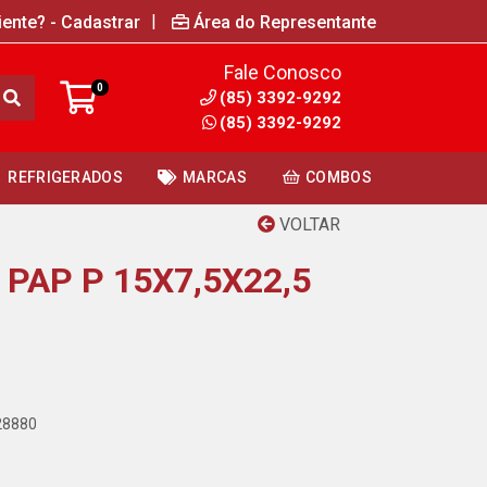
|
iente? - Cadastrar
Área do Representante
Fale Conosco
0
(85) 3392-9292
(85) 3392-9292
REFRIGERADOS
MARCAS
COMBOS
VOLTAR
PAP P 15X7,5X22,5
28880