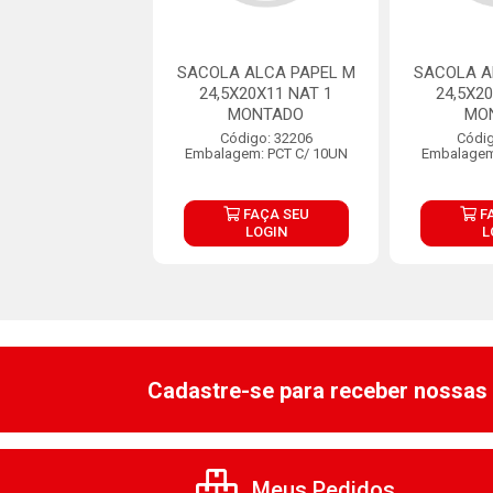
COLA PAPEL
SACOLA ALCA PAPEL M
SACOLA A
RMELHO M
24,5X20X11 NAT 1
24,5X2
9,5X9,5 C/1UN
MONTADO
MO
digo: 32724
Código: 32206
Códig
lagem: 1X1UN
Embalagem: PCT C/ 10UN
Embalagem
FAÇA SEU
FAÇA SEU
F
LOGIN
LOGIN
L
Cadastre-se para receber nossas 
Meus Pedidos