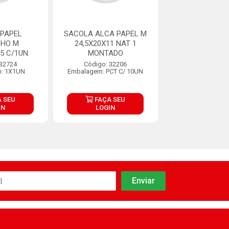
PAPEL
SACOLA ALCA PAPEL M
SACOLA ALCA 
LHO M
24,5X20X11 NAT 1
24,5X20X11 
,5 C/1UN
MONTADO
MONTAD
 32724
Código: 32206
Código: 32
: 1X1UN
Embalagem: PCT C/ 10UN
Embalagem: PCT
 SEU
FAÇA SEU
FAÇA S
IN
LOGIN
LOGIN