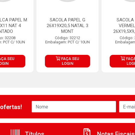
LCA PAPEL M
SACOLA PAPEL G
SACOLA 
0X11 NAT 4
26X19X20,5 NATAL 3
VERME
NTADO
MONT
26X19,5X9
o: 32208
Código: 32212
Código:
: PCT C/ 10UN
Embalagem: PCT C/ 10UN
Embalagem
AÇA SEU
FAÇA SEU
FAÇA
OGIN
LOGIN
LOG
ofertas!
Títulos
Notas Fiscais