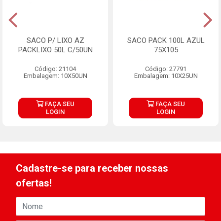
SACO P/ LIXO AZ
SACO PACK 100L AZUL
PACKLIXO 50L C/50UN
75X105
Código: 21104
Código: 27791
Embalagem: 10X50UN
Embalagem: 10X25UN
FAÇA SEU
FAÇA SEU
LOGIN
LOGIN
Cadastre-se para receber nossas
ofertas!