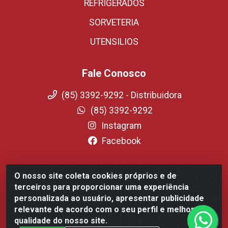
REFRIGERADOS
SORVETERIA
UTENSILIOS
Fale Conosco
(85) 3392-9292 - Distribuidora
(85) 3392-9292
Instagram
Facebook
O nosso site coleta cookies próprios e de
Fortali Distribuidora de Alimentos LTDA - Avenida
terceiros para proporcionar uma experiência
Tomaz Coelho, 1268 - Messejana, Fortaleza/CE - CEP
personalizada ao usuário, apresentar publicidade
60.863-254- CNPJ 09.317.318.0001-75
relevante de acordo com o seu perfil e melhorar a
qualidade do nosso site.