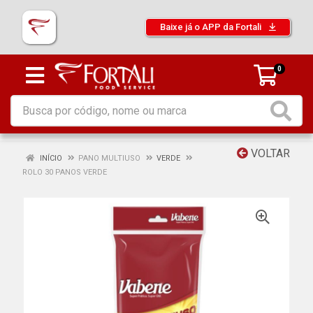
Baixe já o APP da Fortali
0
VOLTAR
INÍCIO
PANO MULTIUSO
VERDE
ROLO 30 PANOS VERDE