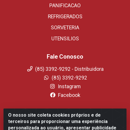
PANIFICACAO
REFRIGERADOS
SORVETERIA
UTENSILIOS
Fale Conosco
(85) 3392-9292 - Distribuidora
(85) 3392-9292
Instagram
Facebook
O nosso site coleta cookies próprios e de
Fortali Distribuidora de Alimentos LTDA - Avenida
terceiros para proporcionar uma experiência
Tomaz Coelho, 1268 - Messejana, Fortaleza/CE - CEP
personalizada ao usuário, apresentar publicidade