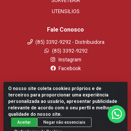
SORVETERIA
UTENSILIOS
Fale Conosco
(85) 3392-9292 - Distribuidora
(85) 3392-9292
Instagram
Facebook
O nosso site coleta cookies próprios e de
Fortali Distribuidora de Alimentos LTDA - Avenida Tomaz
terceiros para proporcionar uma experiência
Coelho, 1268 - Messejana, Fortaleza/CE - CEP 60.863-254-
personalizada ao usuário, apresentar publicidade
CNPJ 09.317.318.0001-75
relevante de acordo com o seu perfil e melhorar a
qualidade do nosso site.
Aceitar
Negar não essenciais