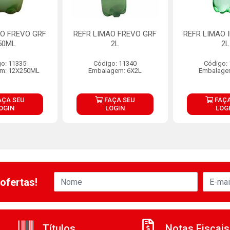
AO FREVO GRF
REFR LIMAO FREVO GRF
REFR LIMAO 
50ML
2L
2L
o: 11335
Código: 11340
Código:
m: 12X250ML
Embalagem: 6X2L
Embalage
AÇA SEU
FAÇA SEU
FAÇA
OGIN
LOGIN
LOG
ofertas!
Títulos
Notas Fiscais