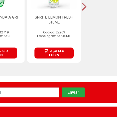
INDAIA GRF
SPRITE LEMON FRESH
H20H LIMONETO
510ML
PET 500
 12719
Código: 22269
Código: 22
m: 6X2L
Embalagem: 6X510ML
Embalagem: 12
 SEU
FAÇA SEU
FAÇA S
IN
LOGIN
LOGIN