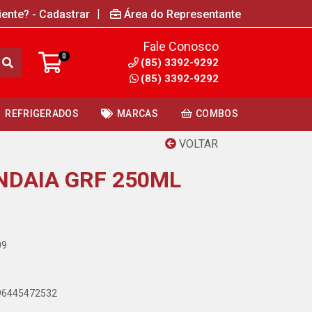
|
iente? - Cadastrar
Área do Representante
Fale Conosco
0
(85) 3392-9292
(85) 3392-9292
REFRIGERADOS
MARCAS
COMBOS
VOLTAR
NDAIA GRF 250ML
09
896445472532