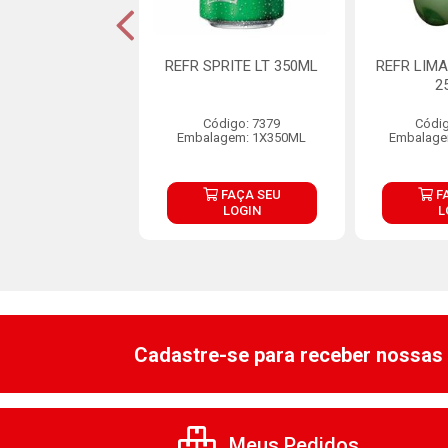
RITE PET 250ML
REFR SPRITE LT 350ML
REFR LIM
2
ódigo: 7396
Código: 7379
Códig
agem: 12X250ML
Embalagem: 1X350ML
Embalage
FAÇA SEU
FAÇA SEU
F
LOGIN
LOGIN
L
Cadastre-se para receber nossas 
Meus Pedidos