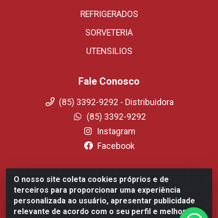
REFRIGERADOS
SORVETERIA
UTENSILIOS
Fale Conosco
(85) 3392-9292 - Distribuidora
(85) 3392-9292
Instagram
Facebook
O nosso site coleta cookies próprios e de
Fortali Distribuidora de Alimentos LTDA - Avenida
terceiros para proporcionar uma experiência
Tomaz Coelho, 1268 - Messejana, Fortaleza/CE - CEP
personalizada ao usuário, apresentar publicidade
60.863-254- CNPJ 09.317.318.0001-75
relevante de acordo com o seu perfil e melhorar a