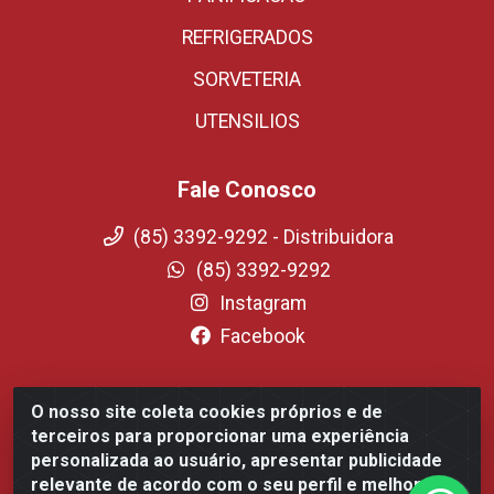
REFRIGERADOS
SORVETERIA
UTENSILIOS
Fale Conosco
(85) 3392-9292 - Distribuidora
(85) 3392-9292
Instagram
Facebook
O nosso site coleta cookies próprios e de
Fortali Distribuidora de Alimentos LTDA - Avenida
terceiros para proporcionar uma experiência
Tomaz Coelho, 1268 - Messejana, Fortaleza/CE - CEP
personalizada ao usuário, apresentar publicidade
60.863-254- CNPJ 09.317.318.0001-75
relevante de acordo com o seu perfil e melhorar a