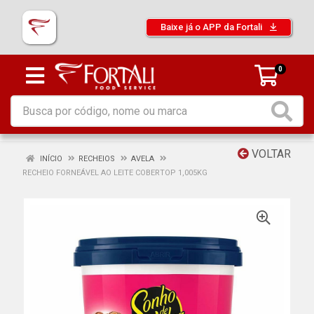
Baixe já o APP da Fortali
0
VOLTAR
INÍCIO
RECHEIOS
AVELA
RECHEIO FORNEÁVEL AO LEITE COBERTOP 1,005KG