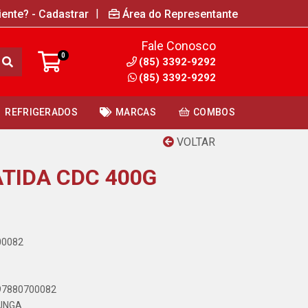
|
iente? - Cadastrar
Área do Representante
Fale Conosco
0
(85) 3392-9292
(85) 3392-9292
REFRIGERADOS
MARCAS
COMBOS
VOLTAR
TIDA CDC 400G
00082
897880700082
UNGA