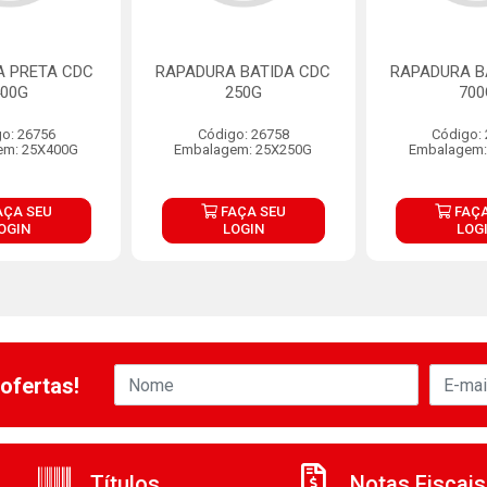
A PRETA CDC
RAPADURA BATIDA CDC
RAPADURA B
400G
250G
700
o: 26756
Código: 26758
Código:
em: 25X400G
Embalagem: 25X250G
Embalagem:
AÇA SEU
FAÇA SEU
FAÇA
OGIN
LOGIN
LOG
ofertas!
Títulos
Notas Fiscais