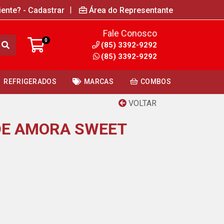
|
iente? - Cadastrar
Área do Representante
Fale Conosco
0
(85) 3392-9292
(85) 3392-9292
REFRIGERADOS
MARCAS
COMBOS
VOLTAR
DE AMORA SWEET