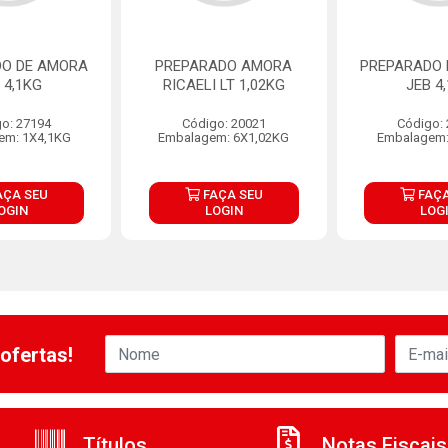
O DE AMORA
PREPARADO AMORA
PREPARADO 
 4,1KG
RICAELI LT 1,02KG
JEB 4
o: 27194
Código: 20021
Código:
em: 1X4,1KG
Embalagem: 6X1,02KG
Embalagem:
AÇA SEU
FAÇA SEU
FAÇA
OGIN
LOGIN
LOG
ofertas!
Títulos
Notas Fiscais