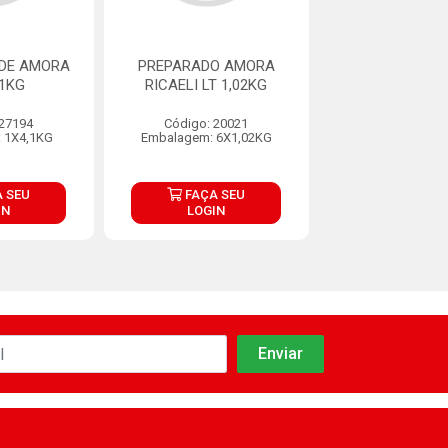
DE AMORA
PREPARADO AMORA
PREPARADO DE
,1KG
RICAELI LT 1,02KG
JEB 4,1K
 27194
Código: 20021
Código: 27
 1X4,1KG
Embalagem: 6X1,02KG
Embalagem: 1
 SEU
FAÇA SEU
FAÇA S
IN
LOGIN
LOGIN