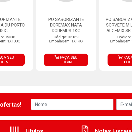
BORIZANTE
PO SABORIZANTE
PO SABORIZ
A DU PORTO
DOREMAX NATA
SORVETE MI
100G
DOREMUS 1KG
ALGEMIX SE
o: 35036
Código: 35169
Código:
em: 1X100G
Embalagem: 1X1KG
Embalagem:
AÇA SEU
FAÇA SEU
FAÇA
OGIN
LOGIN
LOG
ofertas!
Títulos
Notas Fiscais