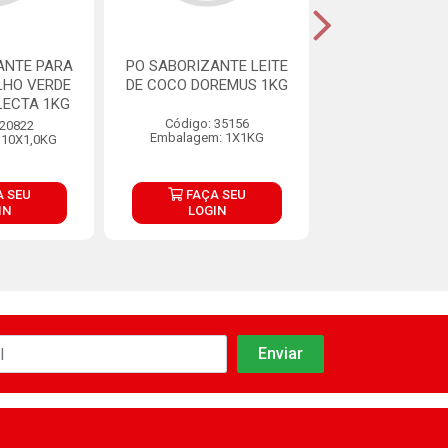
ANTE PARA
PO SABORIZANTE LEITE
PO SABORIZAN
LHO VERDE
DE COCO DOREMUS 1KG
BRANCO DU PO
LECTA 1KG
Código: 35156
Código: 35
 20822
Embalagem: 1X1KG
Embalagem: 
 10X1,0KG
 SEU
FAÇA SEU
FAÇA S
IN
LOGIN
LOGIN