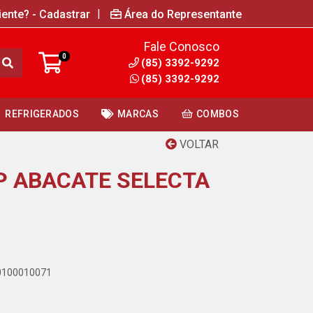
|
iente? - Cadastrar
Área do Representante
Fale Conosco
0
(85) 3392-9292
(85) 3392-9292
REFRIGERADOS
MARCAS
COMBOS
VOLTAR
P ABACATE SELECTA
00100010071